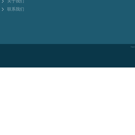
关于我们
联系我们
Copy