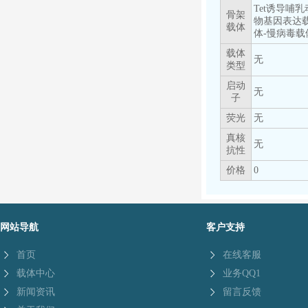
Tet诱导哺乳
骨架
物基因表达
载体
体-慢病毒载
载体
无
类型
启动
无
子
荧光
无
真核
无
抗性
价格
0
网站导航
客户支持
首页
在线客服
载体中心
业务QQ1
新闻资讯
留言反馈