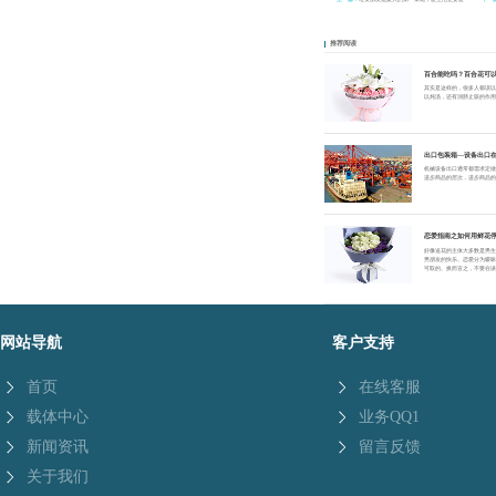
她
推荐阅读
百合能吃吗？百合花可
其实是这样的，很多人都误
以炖汤，还有润肺止咳的作
出口包装箱—设备出口
机械设备出口通常都需求定
进步商品的层次，进步商品
恋爱指南之如何用鲜花
好像送花的主体大多数是男
男朋友的快乐。恋爱分为暧
可取的。换而言之，不要在
网站导航
客户支持
首页
在线客服
载体中心
业务QQ1
新闻资讯
留言反馈
关于我们