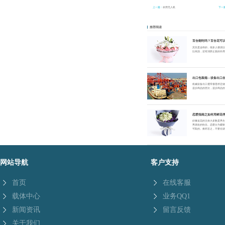
上一篇：
农用无人机
下一
推荐阅读
百合能吃吗？百合花可
其实是这样的，很多人都误
以炖汤，还有润肺止咳的作
出口包装箱—设备出口
机械设备出口通常都需求定
进步商品的层次，进步商品
恋爱指南之如何用鲜花
好像送花的主体大多数是男
男朋友的快乐。恋爱分为暧
可取的。换而言之，不要在
网站导航
客户支持
首页
在线客服
载体中心
业务QQ1
新闻资讯
留言反馈
关于我们