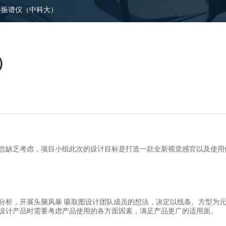
共振谱仪（中科大）
）
也缺乏考虑，项目小组此次的设计目标是打造一款全新视觉感官以及使用
分析，开展头脑风暴 吸取图设计团队成员的想法，决定以线条、方型为
设计产品时需要考虑产品使用的各方面因素，满足产品更广的适用面。