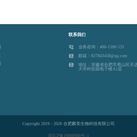
联系我们
服
业务咨询：400-1500-535
1
邮箱：827843458@qq.com
馈
地址：安徽省合肥市蜀山区天达
大学科技园电子楼A1层
Copyright 2019 - 2026 合肥麟美生物科技有限公司
皖ICP备19000908号-3