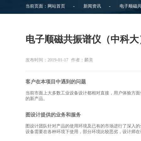
-
-
当前页面：
网站首页
新闻资讯
电子顺磁
电子顺磁共振谱仪（中科大
发布时间：2019-01-17
作者：麟美
客户在本项目中遇到的问题
当前市面上大多数工业设备设计都相对直接，用户体验方面
的新产品。
图设计提供的业务和服务
图设计团队针对产品的使用环境及已有的市场进行了深入的
设备需要在各种环境下使用，部分环境比较恶劣，设计师在