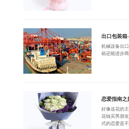
出口包装箱
机械设备出口
箱还能进步商
恋爱指南之
好像送花的主
花钱买男朋友
式的恋爱是不