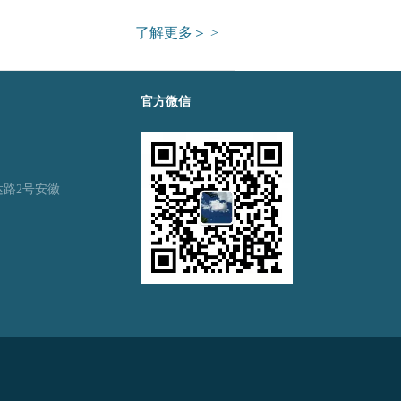
了解更多＞ >
官方微信
路2号安徽