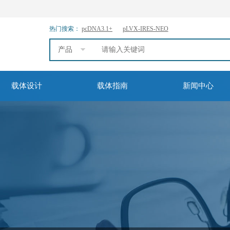
热门搜索：
pcDNA3.1+
pLVX-IRES-NEO
产品
载体设计
载体指南
新闻中心