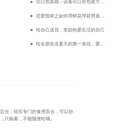
出口包装箱—设备出口在包装方面需要注意些什么？
恋爱指南之如何用鲜花俘获男孩子的心
给自己送花，奖励热爱生活的自己
给女朋友送夏天的第一束花，爱生活更要爱她
百合，得买专门的食用百合，可以炒
，只能看，不能随便吃哦。