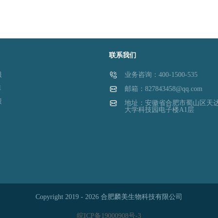
联系我们
服
业务咨询：400-1500-535
1
邮箱：827843458@qq.com
馈
地址：安徽省合肥市蜀山区天达
大学科技园电子楼A1层
Copyright 2019 - 2026 合肥麟美生物科技有限公司
皖ICP备19000908号-3