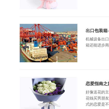
出口包装箱
机械设备出口
箱还能进步商
恋爱指南之
好像送花的主
花钱买男朋友
式的恋爱是不