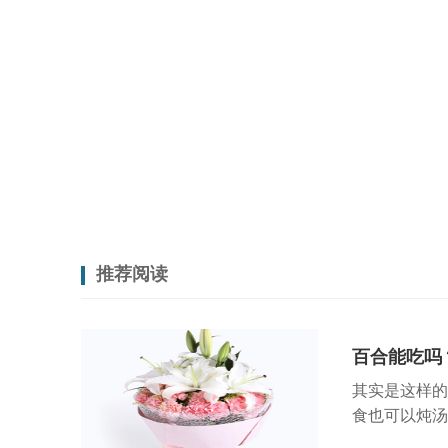
推荐阅读
百合能吃吗
其实是这样的
食也可以炖汤