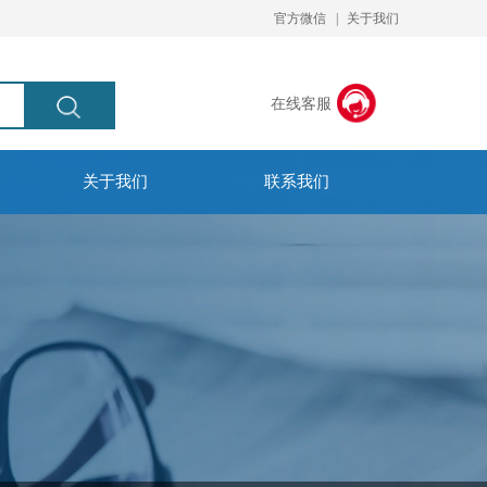
官方微信
|
关于我们
在线客服
关于我们
联系我们