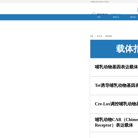
合肥麟美生物科技有限公司欢迎您！
首页
载体中心
载体设计
>
>
首页
知 识 库
载体指南
载体
哺乳动物基因表达载
Tet诱导哺乳动物基因
Cre-Lox调控哺乳动
哺乳动物CAR（Chimeric
Receptor）表达载体