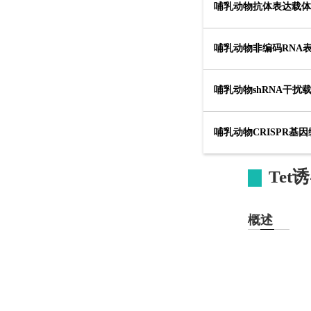
哺乳动物抗体表达载
哺乳动物非编码RNA
哺乳动物shRNA干扰
哺乳动物CRISPR基
Te
概述