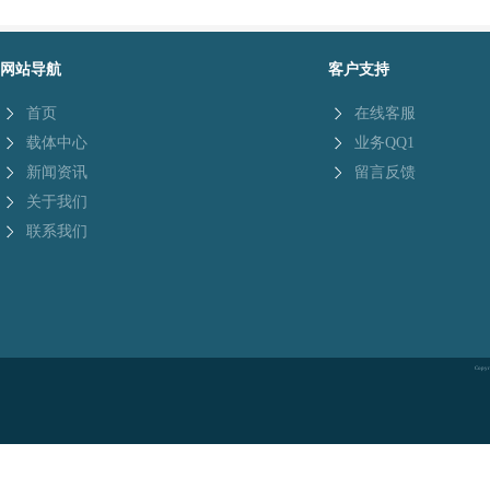
网站导航
客户支持
首页
在线客服
载体中心
业务QQ1
新闻资讯
留言反馈
关于我们
联系我们
Copy